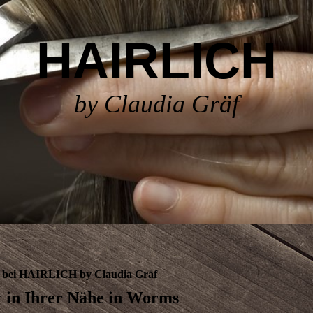
HAIRLICH
by Claudia Gräf
 bei HAIRLICH by Claudia Gräf
r in Ihrer Nähe in Worms