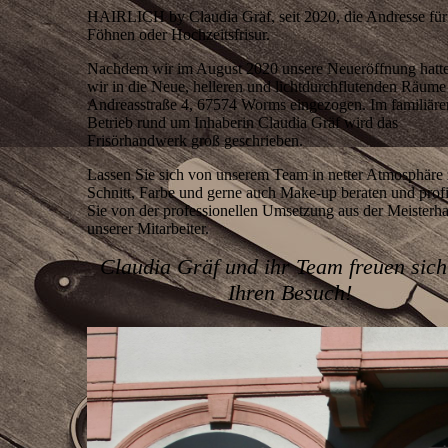
HAIRLICH by Claudia Gräf, seit 2020, die Andresse für 
Föhnen oder Hochzeitsfrisur.
Nachdem wir im August 2020 unsere Neueröffnung hatte
wir in die Neue, helleren und lichtdurchflutenden Räume 
Andreasstraße 4, 67574 Worms eingezogen. Im familiäre
Betrieb rund um Inhaberin Claudia Gräf wird das
Frisörhandwerk groß geschrieben.
Lassen Sie sich von unserem Team in netter Atmosphäre
Schnitt, Farbe und gerne auch Make-up beraten und profi
Sie von der professionellen Umsetzung aus der Meisterh
unserer Mitarbeiter.
Claudia Gräf und ihr Team freuen sich
Ihren Besuch!