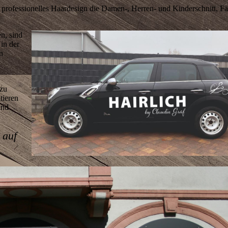
professionelles Haardesign die Damen-, Herren- und Kinderschnitt, Fä
n, sind
in der
n
 zu
tieren
and
 auf